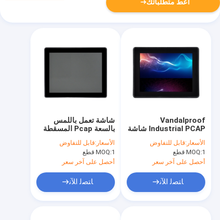
أعط متطلباتك
Vandalproof
شاشة تعمل باللمس
Industrial PCAP شاشة
بالسعة Pcap المسقطة
تعمل باللمس مع واجهة
شاشة 10 نقاط متعددة
الأسعار:
قابل للتفاوض
الأسعار:
قابل للتفاوض
Usb Vga Dvi
اللمس
1 قطع
MOQ:
1 قطع
MOQ:
أحصل على آخر سعر
أحصل على آخر سعر
ﺎﺘﺼﻟ ﺍﻶﻧ
ﺎﺘﺼﻟ ﺍﻶﻧ