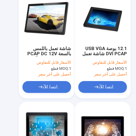
12.1 بوصة USB VGA
شاشة تعمل باللمس
DVI PCAP شاشة تعمل
بالسعة PCAP DC 12V
باللمس مع زجاج مقسّى
لماكينة الصراف الآلي
الأسعار:
قابل للتفاوض
الأسعار:
قابل للتفاوض
الكشك 27 بوصة مقاومة
1 قطع
MOQ:
1 قطع
MOQ:
للماء
أحصل على آخر سعر
أحصل على آخر سعر
ﺎﺘﺼﻟ ﺍﻶﻧ
ﺎﺘﺼﻟ ﺍﻶﻧ
منزل
المنتجات
حول بنا