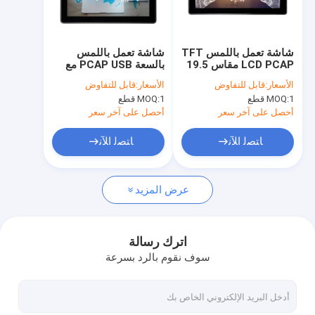
جولة في المعمل
ضبط الجودة
شاشة تعمل باللمس TFT
شاشة تعمل باللمس
LCD PCAP مقاس 19.5
بالسعة PCAP USB مع
اتصل بنا
بوصة مع حامل تثبيت
VESA Mount 75mm
الأسعار:
قابل للتفاوض
الأسعار:
قابل للتفاوض
Vandalproof 17 بوصة
1 قطع
MOQ:
1 قطع
MOQ:
أخبار
أحصل على آخر سعر
أحصل على آخر سعر
جميع القضايا
ﺎﺘﺼﻟ ﺍﻶﻧ
ﺎﺘﺼﻟ ﺍﻶﻧ
عرض المزيد
شاشة تعمل باللمس PCAP
شاشة تعمل باللمس بالأشعة تحت الحمراء
اترك رسالة
سوف نقوم بالرد بسرعة
جهاز كمبيوتر يعمل باللمس AIO
شاشة تعمل باللمس PCAP