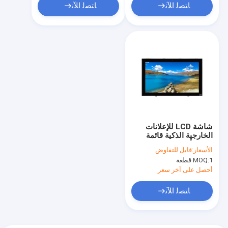
ﺎﺘﺼﻟ ﺍﻶﻧ
ﺎﺘﺼﻟ ﺍﻶﻧ
شاشة LCD للإعلانات
الخارجية الذكية قائمة
على الأرضية 75 بوصة
الأسعار:
قابل للتفاوض
1 قطعة
MOQ:
أحصل على آخر سعر
ﺎﺘﺼﻟ ﺍﻶﻧ