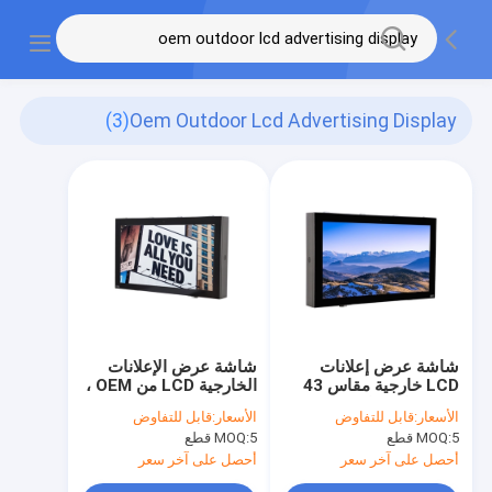
(3)
Oem Outdoor Lcd Advertising Display
شاشة عرض إعلانات
شاشة عرض الإعلانات
LCD خارجية مقاس 43
الخارجية LCD من OEM ،
بوصة ، استجابة OEM
شاشة عرض رقمية مثبتة
الأسعار:
قابل للتفاوض
الأسعار:
قابل للتفاوض
للافتات الرقمية LCD
على الحائط مقاس 32
5 قطع
MOQ:
5 قطع
MOQ:
الخارجية بمعدل 6 مللي
بوصة
ثانية
أحصل على آخر سعر
أحصل على آخر سعر