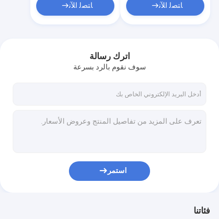
ﺎﺘﺼﻟ ﺍﻶﻧ
ﺎﺘﺼﻟ ﺍﻶﻧ
اترك رسالة
سوف نقوم بالرد بسرعة
استمر
فئاتنا